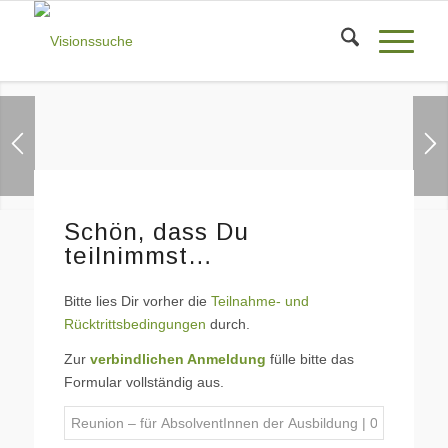
healing nature
Den Spiegel der Natur erleben
1
2
Schön, dass Du
teilnimmst…
Bitte lies Dir vorher die
Teilnahme- und
Rücktrittsbedingungen
durch.
Zur
verbindlichen Anmeldung
fülle bitte das
Formular vollständig aus.