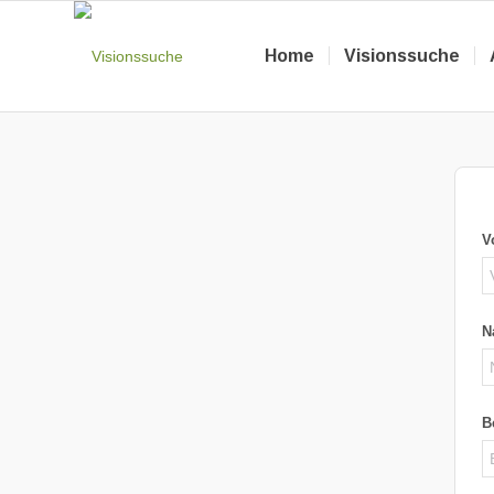
Home
Visionssuche
V
N
B