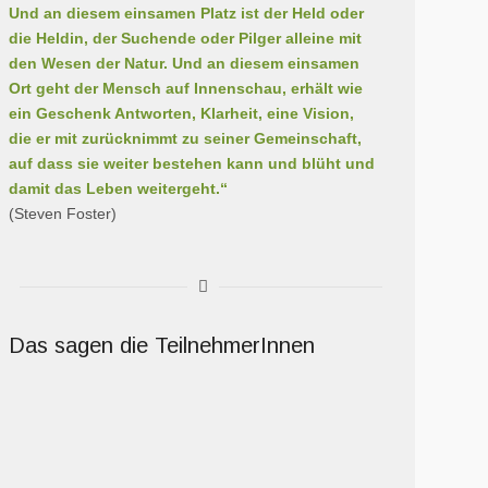
Und an diesem einsamen Platz ist der Held oder
die Heldin, der Suchende oder Pilger alleine mit
den Wesen der Natur. Und an diesem einsamen
Ort geht der Mensch auf Innenschau, erhält wie
ein Geschenk Antworten, Klarheit, eine Vision,
die er mit zurücknimmt zu seiner Gemeinschaft,
auf dass sie weiter bestehen kann und blüht und
damit das Leben weitergeht.“
(Steven Foster)
Das sagen die TeilnehmerInnen
…Ich habe neulich noch einmal meine Notizen der Visionssuche
gelesen und über die Erkenntnisse nachgedacht, ihnen
nachgespürt, und Deine Energie darin gefunden, wie Du mir meine