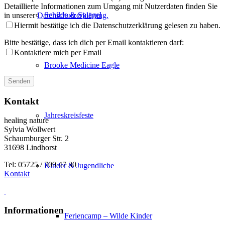
Detaillierte Informationen zum Umgang mit Nutzerdaten finden Sie
Schilde & Spiegel
in unserer
Datenschutzerklärung.
Hiermit bestätige ich die Datenschutzerklärung gelesen zu haben.
Bitte bestätige, dass ich dich per Email kontaktieren darf:
Kontaktiere mich per Email
Brooke Medicine Eagle
Kontakt
Jahreskreisfeste
healing nature
Sylvia Wollwert
Schaumburger Str. 2
31698 Lindhorst
Tel: 05725 / 709 47 30
Kinder & Jugendliche
Kontakt
Informationen
Feriencamp – Wilde Kinder