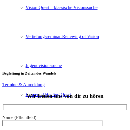
Vision Quest – klassische Visionssuche
Vertiefungsseminar-Renewing of Vision
Jugendvisionssuche
Begleitung in Zeiten des Wandels
Termine & Anmeldung
Elemental Healing Quest
Wir freuen uns von dir zu hören
Name (Pflichtfeld)
Ausbildung