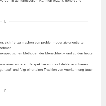
werden in achtungsvollem Rahmen erzählt, gehört und
n, sich frei zu machen von problem- oder zielorientiertem
 nehmen.
 therapeutischen Methoden der Menschheit – und zu den heute
 aus einer anderen Perspektive auf das Erlebte zu schauen.
t hast!“ und folgt einer alten Tradition von Anerkennung (auch