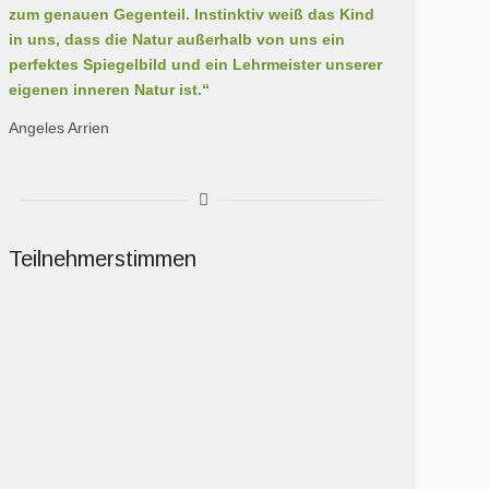
zum genauen Gegenteil. Instinktiv weiß das Kind
in uns, dass die Natur außerhalb von uns ein
perfektes Spiegelbild und ein Lehrmeister unserer
eigenen inneren Natur ist.“
Angeles Arrien
Teilnehmerstimmen
…Ich habe neulich noch einmal meine Notizen der
Visionssuche gelesen und über die Erkenntnisse
nachgedacht, ihnen nachgespürt, und Deine Energie
darin gefunden, wie Du mir meine Erlebnisse während
der Schwellenzeit gespiegelt hast – diese Spiegelung
wirkt immer noch nach…
mehr lesen