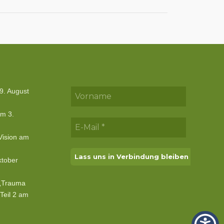
. August
m 3.
Vision
am
tober
 „Trauma
Teil 2
am